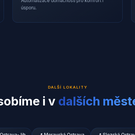
Automatizace domácnosti pro komfort i
úsporu.
DALŠÍ LOKALITY
obíme i v
dalších měst
Ostrava-Jih
📍
Moravská Ostrava
📍
Slezská Ostra