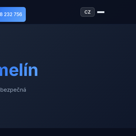
CZ
28 232 756
melín
a bezpečná