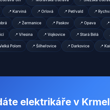
📍
Karviná
📍
Orlová
📍
Petřvald
📍
Rychv
obrá
📍
Žermanice
📍
Paskov
📍
Opava

icí
📍
Vřesina
📍
Vojkovice
📍
Stará Bělá
Velká Polom
📍
Šilheřovice
📍
Darkovice
📍
Ka
áte elektrikáře v
Krmel