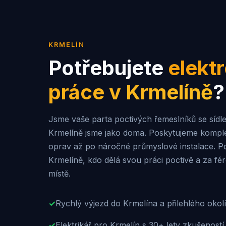
KRMELÍN
Potřebujete
elektr
práce v
Krmelíně
?
Jsme vaše parta poctivých řemeslníků se sídle
Krmelíně jsme jako doma. Poskytujeme komple
oprav až po náročné průmyslové instalace. P
Krmelíně, kdo dělá svou práci poctivě a za fé
místě.
✓
Rychlý výjezd do Krmelína a přilehlého okolí
✓
Elektrikář pro Krmelín s 30+ lety zkušeností