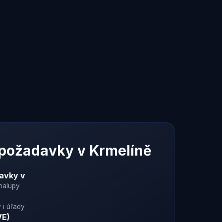
 požadavky v
Krmelíně
davky v
halupy.
 i úřady.
VE)