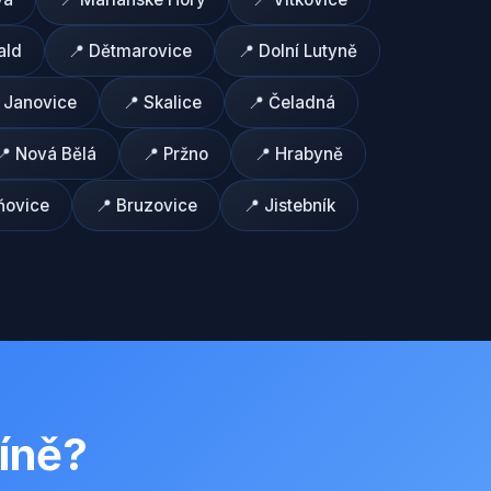
ald
📍
Dětmarovice
📍
Dolní Lutyně

Janovice
📍
Skalice
📍
Čeladná
📍
Nová Bělá
📍
Pržno
📍
Hrabyně
ňovice
📍
Bruzovice
📍
Jistebník
íně
?