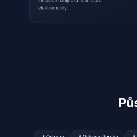
Instalace nabíjecích stanic pro
elektromobily.
Půs
📍
Ostrava
📍
Ostrava-Poruba
📍