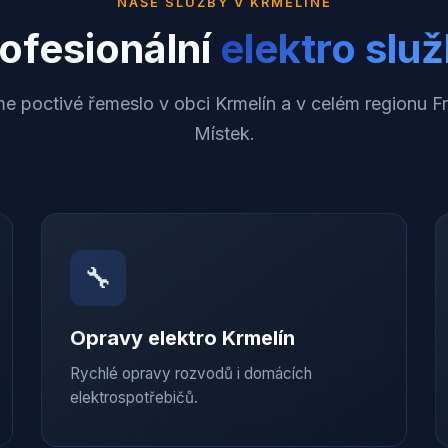
NAŠE SLUŽBY V
KRMELÍNĚ
ofesionální
elektro slu
e poctivé řemeslo v obci Krmelín a v celém regionu F
Místek.
🔧
Opravy elektro
Krmelín
Rychlé opravy rozvodů i domácích
elektrospotřebičů.