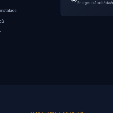
☀️
Energetická soběstač
instalace
dů
y