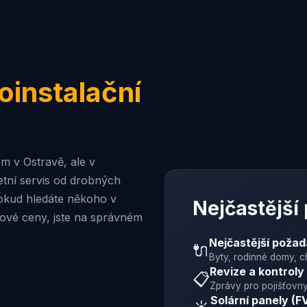
oinstalační
m v Ostravě, ale v
tní servis od drobných
okud hledáte někoho v
Nejčastější
rové ceny, jste na správném
Nejčastější poža
🔌
Byty, rodinné domy, c
Revize a kontroly
📋
Zprávy pro pojišťovny
Solární panely (F