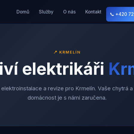
Domů
Služby
O nás
Kontakt
📞 +420 7
📍
KRMELÍN
ví elektrikáři
Kr
 elektroinstalace a revize pro Krmelín. Vaše chytrá 
domácnost je s námi zaručena.