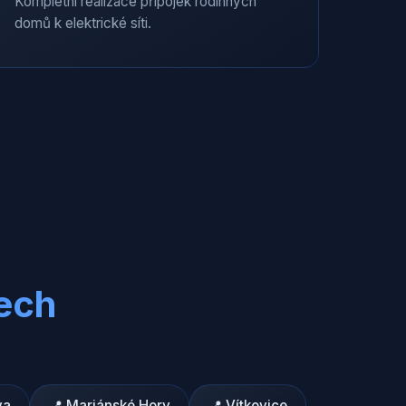
Kompletní realizace přípojek rodinných
domů k elektrické síti.
ech
va
📍
Mariánské Hory
📍
Vítkovice