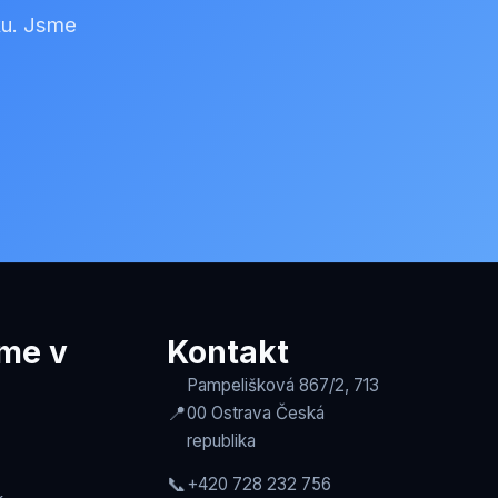
ku. Jsme
me v
Kontakt
Pampelišková 867/2, 713
📍
00 Ostrava
Česká
republika
📞
+420 728 232 756