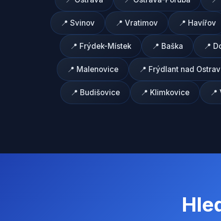
📍
Svinov
📍
Vratimov
📍
Havířov
📍
Frýdek-Místek
📍
Baška
📍
D
📍
Malenovice
📍
Frýdlant nad Ostrav
📍
Budišovice
📍
Klimkovice
📍
Hled