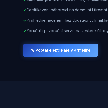
✓
Certifikovaní odborníci na domovní i firemní 
✓
Průhledné nacenění bez dodatečných nákla
✓
Záruční i pozáruční servis na veškeré úkon
📞 Poptat elektrikáře v
Krmelíně