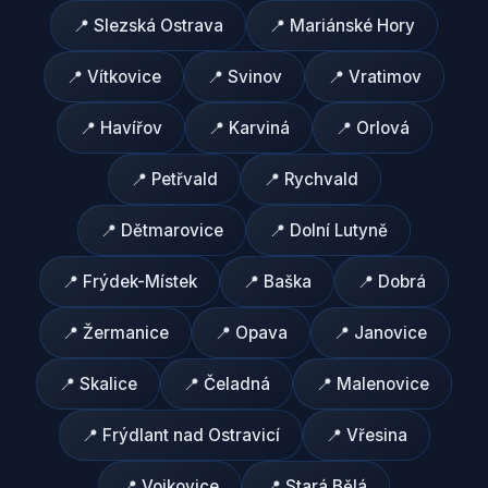
📍
Slezská Ostrava
📍
Mariánské Hory
📍
Vítkovice
📍
Svinov
📍
Vratimov
📍
Havířov
📍
Karviná
📍
Orlová
📍
Petřvald
📍
Rychvald
📍
Dětmarovice
📍
Dolní Lutyně
📍
Frýdek-Místek
📍
Baška
📍
Dobrá
📍
Žermanice
📍
Opava
📍
Janovice
📍
Skalice
📍
Čeladná
📍
Malenovice
📍
Frýdlant nad Ostravicí
📍
Vřesina
📍
Vojkovice
📍
Stará Bělá