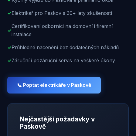
✓
Rychlý výjezd do Paskova a přilehlého okolí
✓
Elektrikář pro Paskov s 30+ lety zkušeností
Certifikovaní odborníci na domovní i firemní
✓
instalace
✓
Průhledné nacenění bez dodatečných nákladů
✓
Záruční i pozáruční servis na veškeré úkony
📞 Poptat elektrikáře v
Paskově
Nejčastější požadavky v
Paskově