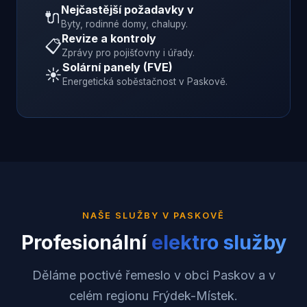
Nejčastější požadavky v
🔌
Byty, rodinné domy, chalupy.
Revize a kontroly
📋
Zprávy pro pojišťovny i úřady.
Solární panely (FVE)
☀️
Energetická soběstačnost v
Paskově
.
NAŠE SLUŽBY V
PASKOVĚ
Profesionální
elektro služby
Děláme poctivé řemeslo v obci Paskov a v
celém regionu Frýdek-Místek.