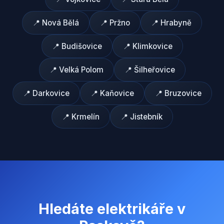
📍
Nová Bělá
📍
Pržno
📍
Hrabyně
📍
Budišovice
📍
Klimkovice
📍
Velká Polom
📍
Šilheřovice
📍
Darkovice
📍
Kaňovice
📍
Bruzovice
📍
Krmelín
📍
Jistebník
Hledáte elektrikáře v