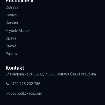
Působíme v
Ostrava
Havířov
Karviná
Frýdek-Místek
Opava
Orlová
Paskov
Kontakt
📍
Pampelišková 867/2, 713 00 Ostrava
Česká republika
📞
+420 728 232 756
✉️
obchod
@kacir.com