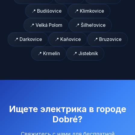
📍
Budišovice
📍
Klimkovice
📍
Velká Polom
📍
Šilheřovice
📍
Darkovice
📍
Kaňovice
📍
Bruzovice
📍
Krmelín
📍
Jistebník
Ищете электрика в городе
Dobré
?
Свяжитесь с нами для бесплатной