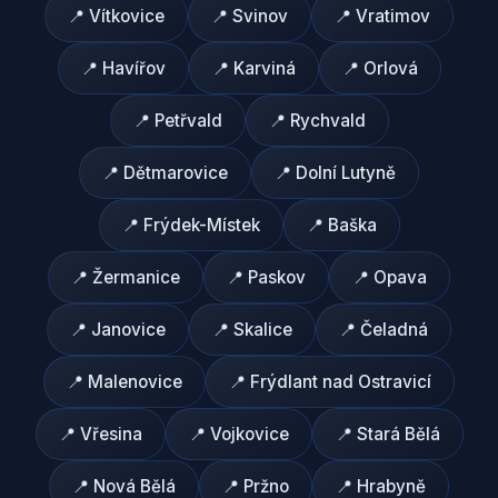
📍
Vítkovice
📍
Svinov
📍
Vratimov
📍
Havířov
📍
Karviná
📍
Orlová
📍
Petřvald
📍
Rychvald
📍
Dětmarovice
📍
Dolní Lutyně
📍
Frýdek-Místek
📍
Baška
📍
Žermanice
📍
Paskov
📍
Opava
📍
Janovice
📍
Skalice
📍
Čeladná
📍
Malenovice
📍
Frýdlant nad Ostravicí
📍
Vřesina
📍
Vojkovice
📍
Stará Bělá
📍
Nová Bělá
📍
Pržno
📍
Hrabyně