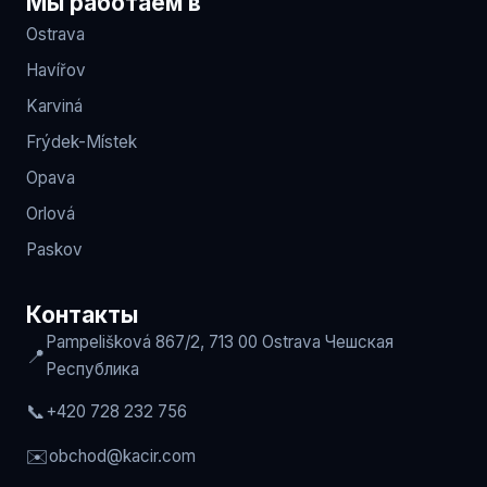
Мы работаем в
Ostrava
Havířov
Karviná
Frýdek-Místek
Opava
Orlová
Paskov
Контакты
Pampelišková 867/2, 713 00 Ostrava
Чешская
📍
Республика
📞
+420 728 232 756
✉️
obchod
@kacir.com