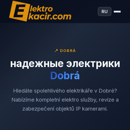
RU
📍
DOBRÁ
надежные электрики
Dobrá
Hledáte spolehlivého elektrikáře v Dobré?
Nabízíme kompletní elektro služby, revize a
zabezpečení objektů IP kamerami.