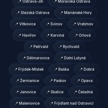
📍
Ostrava-Jih
📍
Moravská Ostrava
📍
Slezská Ostrava
📍
Mariánské Hory
📍
Vítkovice
📍
Svinov
📍
Vratimov
📍
Havířov
📍
Karviná
📍
Orlová
📍
Petřvald
📍
Rychvald
📍
Dětmarovice
📍
Dolní Lutyně
📍
Frýdek-Místek
📍
Baška
📍
Dobrá
📍
Žermanice
📍
Paskov
📍
Opava
📍
Janovice
📍
Skalice
📍
Čeladná
📍
Malenovice
📍
Frýdlant nad Ostravicí