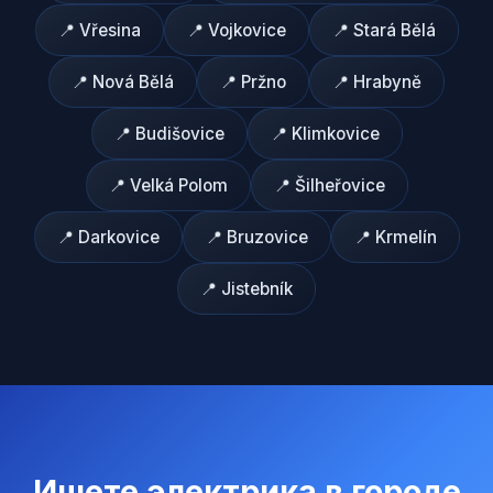
📍
Vřesina
📍
Vojkovice
📍
Stará Bělá
📍
Nová Bělá
📍
Pržno
📍
Hrabyně
📍
Budišovice
📍
Klimkovice
📍
Velká Polom
📍
Šilheřovice
📍
Darkovice
📍
Bruzovice
📍
Krmelín
📍
Jistebník
Ищете электрика в городе