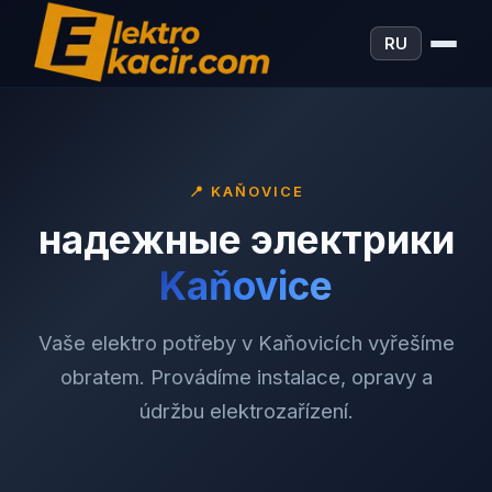
RU
📍
KAŇOVICE
надежные электрики
Kaňovice
Vaše elektro potřeby v Kaňovicích vyřešíme
obratem. Provádíme instalace, opravy a
údržbu elektrozařízení.