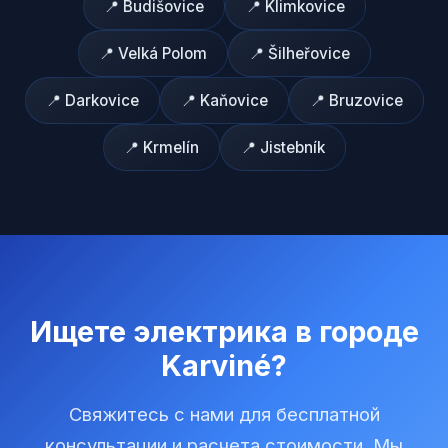
📍
Budišovice
📍
Klimkovice
📍
Velká Polom
📍
Šilheřovice
📍
Darkovice
📍
Kaňovice
📍
Bruzovice
📍
Krmelín
📍
Jistebník
Ищете электрика в городе
Karviné
?
Свяжитесь с нами для бесплатной
консультации и расчета стоимости. Мы