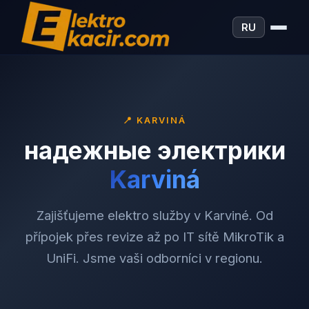
RU
📍
KARVINÁ
надежные электрики
Karviná
Zajišťujeme elektro služby v Karviné. Od
přípojek přes revize až po IT sítě MikroTik a
UniFi. Jsme vaši odborníci v regionu.