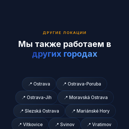
ДРУГИЕ ЛОКАЦИИ
Мы также работаем в
других городах
📍
Ostrava
📍
Ostrava-Poruba
📍
Ostrava-Jih
📍
Moravská Ostrava
📍
Slezská Ostrava
📍
Mariánské Hory
📍
Vítkovice
📍
Svinov
📍
Vratimov