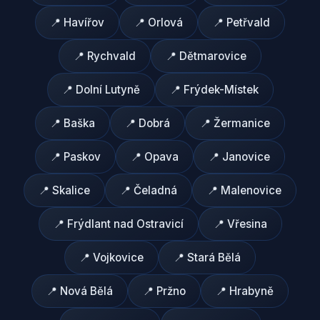
📍
Havířov
📍
Orlová
📍
Petřvald
📍
Rychvald
📍
Dětmarovice
📍
Dolní Lutyně
📍
Frýdek-Místek
📍
Baška
📍
Dobrá
📍
Žermanice
📍
Paskov
📍
Opava
📍
Janovice
📍
Skalice
📍
Čeladná
📍
Malenovice
📍
Frýdlant nad Ostravicí
📍
Vřesina
📍
Vojkovice
📍
Stará Bělá
📍
Nová Bělá
📍
Pržno
📍
Hrabyně