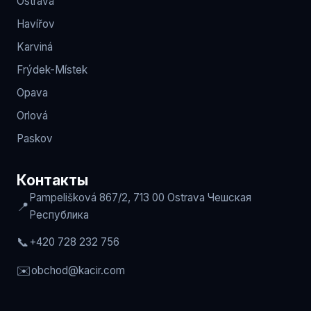
Ostrava
Havířov
Karviná
Frýdek-Místek
Opava
Orlová
Paskov
Контакты
Pampelišková 867/2, 713 00 Ostrava
Чешская
📍
Республика
📞
+420 728 232 756
✉️
obchod
@kacir.com