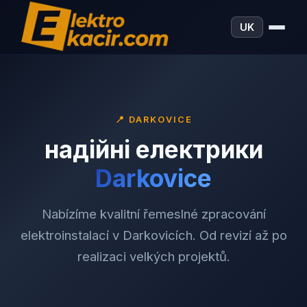
UK
📍
DARKOVICE
надійні електрики
Darkovice
Nabízíme kvalitní řemeslné zpracování
elektroinstalací v Darkovicích. Od revizí až po
realizaci velkých projektů.