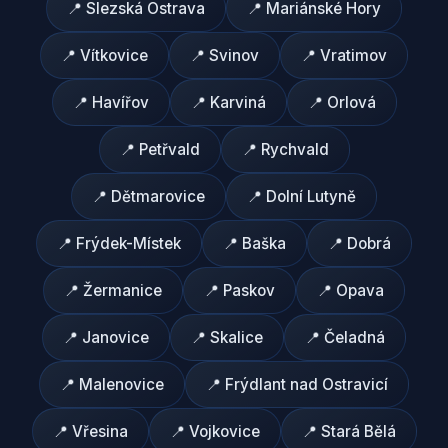
📍
Slezská Ostrava
📍
Mariánské Hory
📍
Vítkovice
📍
Svinov
📍
Vratimov
📍
Havířov
📍
Karviná
📍
Orlová
📍
Petřvald
📍
Rychvald
📍
Dětmarovice
📍
Dolní Lutyně
📍
Frýdek-Místek
📍
Baška
📍
Dobrá
📍
Žermanice
📍
Paskov
📍
Opava
📍
Janovice
📍
Skalice
📍
Čeladná
📍
Malenovice
📍
Frýdlant nad Ostravicí
📍
Vřesina
📍
Vojkovice
📍
Stará Bělá