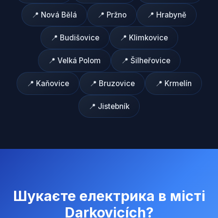
📍
Nová Bělá
📍
Pržno
📍
Hrabyně
📍
Budišovice
📍
Klimkovice
📍
Velká Polom
📍
Šilheřovice
📍
Kaňovice
📍
Bruzovice
📍
Krmelín
📍
Jistebník
Шукаєте електрика в місті
Darkovicích
?