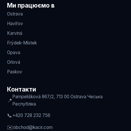
Ми працюємо в
Ostrava
Havířov
Karviná
Frýdek-Místek
Opava
Orlová
Paskov
Контакти
Pampelišková 867/2, 713 00 Ostrava
Чеська
📍
Республіка
📞
+420 728 232 756
✉️
obchod
@kacir.com