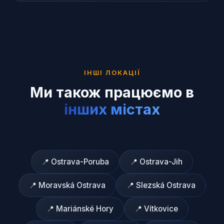
ІНШІ ЛОКАЦІЇ
Ми також працюємо в
інших містах
📍
Ostrava-Poruba
📍
Ostrava-Jih
📍
Moravská Ostrava
📍
Slezská Ostrava
📍
Mariánské Hory
📍
Vítkovice