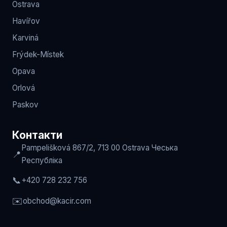
Ostrava
Havířov
Karviná
Frýdek-Místek
Opava
Orlová
Paskov
Контакти
Pampelišková 867/2, 713 00 Ostrava
Чеська
📍
Республіка
📞
+420 728 232 756
✉️
obchod
@kacir.com