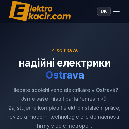
UK
📍
OSTRAVA
надійні електрики
Ostrava
Hledáte spolehlivého elektrikáře v Ostravě?
Jsme vaše místní parta řemeslníků.
Zajišťujeme kompletní elektroinstalační práce,
revize a moderní technologie pro domácnosti i
firmy v celé metropoli.