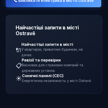
📞 Викликати електрика в місто
Ostravě
Найчастіші запити в місті
Ostravě
Найчастіші запити в місті
🔌
У квартирах, приватних будинках, на
дачах.
Ревізії та перевірки
📋
Висновки для страхових компаній та
державних установ.
Сонячні панелі (СЕС)
☀️
Енергетична незалежність у місті
Ostravě
.