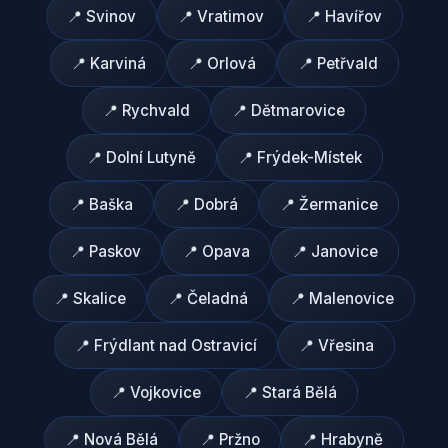
📍
Svinov
📍
Vratimov
📍
Havířov
📍
Karviná
📍
Orlová
📍
Petřvald
📍
Rychvald
📍
Dětmarovice
📍
Dolní Lutyně
📍
Frýdek-Místek
📍
Baška
📍
Dobrá
📍
Žermanice
📍
Paskov
📍
Opava
📍
Janovice
📍
Skalice
📍
Čeladná
📍
Malenovice
📍
Frýdlant nad Ostravicí
📍
Vřesina
📍
Vojkovice
📍
Stará Bělá
📍
Nová Bělá
📍
Pržno
📍
Hrabyně