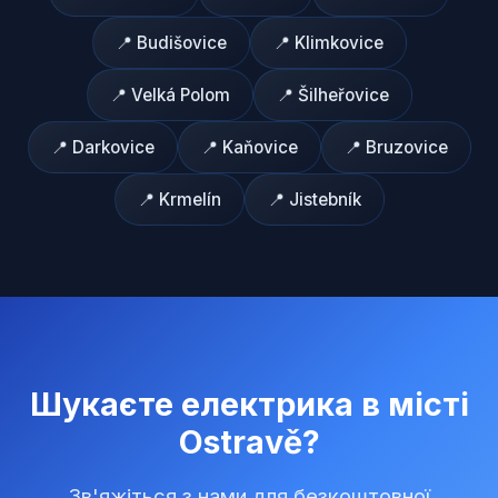
📍
Budišovice
📍
Klimkovice
📍
Velká Polom
📍
Šilheřovice
📍
Darkovice
📍
Kaňovice
📍
Bruzovice
📍
Krmelín
📍
Jistebník
Шукаєте електрика в місті
Ostravě
?
Зв'яжіться з нами для безкоштовної