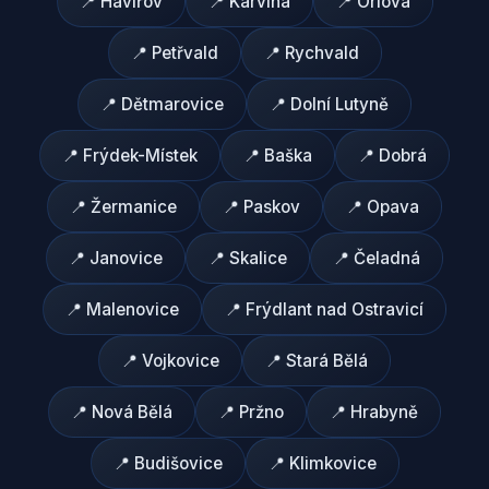
📍
Havířov
📍
Karviná
📍
Orlová
📍
Petřvald
📍
Rychvald
📍
Dětmarovice
📍
Dolní Lutyně
📍
Frýdek-Místek
📍
Baška
📍
Dobrá
📍
Žermanice
📍
Paskov
📍
Opava
📍
Janovice
📍
Skalice
📍
Čeladná
📍
Malenovice
📍
Frýdlant nad Ostravicí
📍
Vojkovice
📍
Stará Bělá
📍
Nová Bělá
📍
Pržno
📍
Hrabyně
📍
Budišovice
📍
Klimkovice