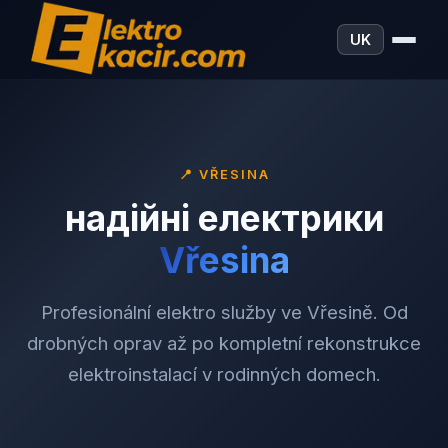
UK
📍
VŘESINA
надійні електрики
Vřesina
Profesionální elektro služby ve Vřesině. Od
drobných oprav až po kompletní rekonstrukce
elektroinstalací v rodinných domech.