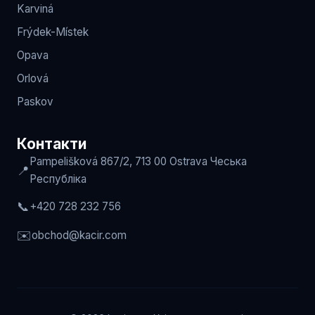
Karviná
Frýdek-Místek
Opava
Orlová
Paskov
Контакти
Pampelišková 867/2, 713 00 Ostrava
Чеська
📍
Республіка
📞
+420 728 232 756
✉️
obchod
@kacir.com