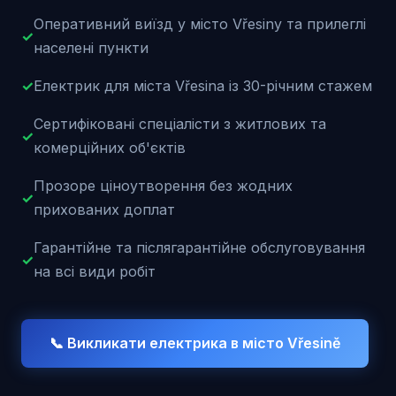
Оперативний виїзд у місто Vřesiny та прилеглі
✓
населені пункти
✓
Електрик для міста Vřesina із 30-річним стажем
Сертифіковані спеціалісти з житлових та
✓
комерційних об'єктів
Прозоре ціноутворення без жодних
✓
прихованих доплат
Гарантійне та післягарантійне обслуговування
✓
на всі види робіт
📞 Викликати електрика в місто
Vřesině