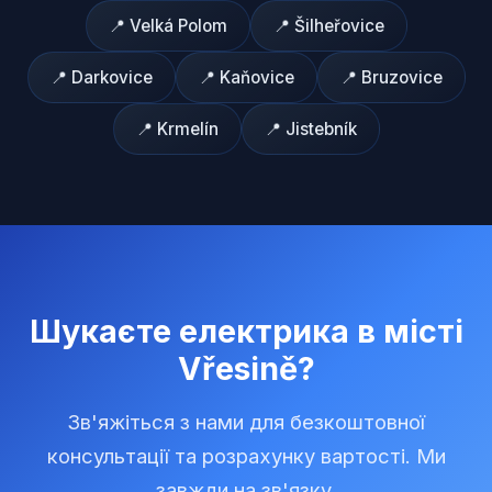
📍
Velká Polom
📍
Šilheřovice
📍
Darkovice
📍
Kaňovice
📍
Bruzovice
📍
Krmelín
📍
Jistebník
Шукаєте електрика в місті
Vřesině
?
Зв'яжіться з нами для безкоштовної
консультації та розрахунку вартості. Ми
завжди на зв'язку.