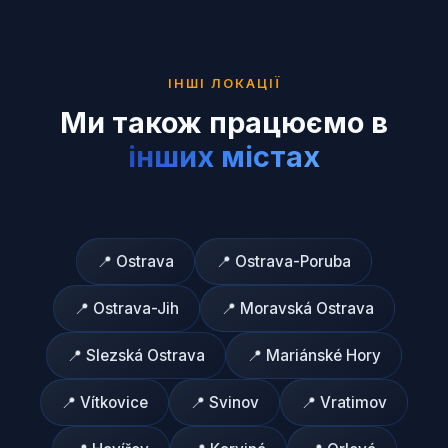
ІНШІ ЛОКАЦІЇ
Ми також працюємо в
інших містах
📍
Ostrava
📍
Ostrava-Poruba
📍
Ostrava-Jih
📍
Moravská Ostrava
📍
Slezská Ostrava
📍
Mariánské Hory
📍
Vítkovice
📍
Svinov
📍
Vratimov