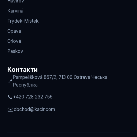
Havířov
Karviná
Frýdek-Místek
Opava
Orlová
Paskov
Контакти
Pampelišková 867/2, 713 00 Ostrava
Чеська
📍
Республіка
📞
+420 728 232 756
✉️
obchod
@kacir.com