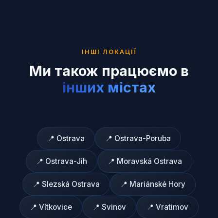
ІНШІ ЛОКАЦІЇ
Ми також працюємо в
інших містах
📍
Ostrava
📍
Ostrava-Poruba
📍
Ostrava-Jih
📍
Moravská Ostrava
📍
Slezská Ostrava
📍
Mariánské Hory
📍
Vítkovice
📍
Svinov
📍
Vratimov