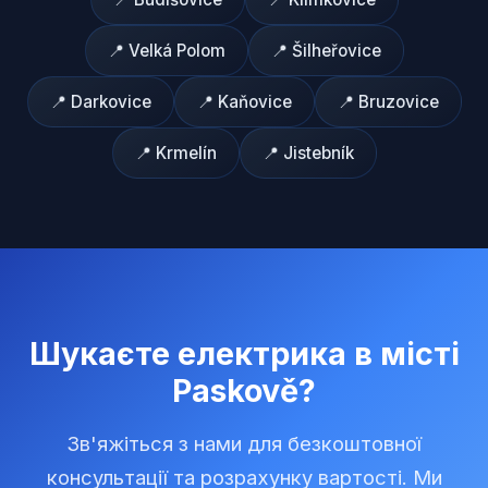
📍
Velká Polom
📍
Šilheřovice
📍
Darkovice
📍
Kaňovice
📍
Bruzovice
📍
Krmelín
📍
Jistebník
Шукаєте електрика в місті
Paskově
?
Зв'яжіться з нами для безкоштовної
консультації та розрахунку вартості. Ми