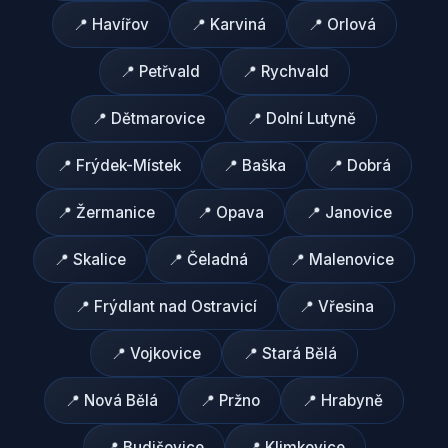
📍
Havířov
📍
Karviná
📍
Orlová
📍
Petřvald
📍
Rychvald
📍
Dětmarovice
📍
Dolní Lutyně
📍
Frýdek-Místek
📍
Baška
📍
Dobrá
📍
Žermanice
📍
Opava
📍
Janovice
📍
Skalice
📍
Čeladná
📍
Malenovice
📍
Frýdlant nad Ostravicí
📍
Vřesina
📍
Vojkovice
📍
Stará Bělá
📍
Nová Bělá
📍
Pržno
📍
Hrabyně
📍
Budišovice
📍
Klimkovice