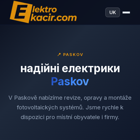
UK
📍
PASKOV
надійні електрики
Paskov
V Paskově nabízíme revize, opravy a montáže
fotovoltaických systémů. Jsme rychle k
dispozici pro místní obyvatele i firmy.